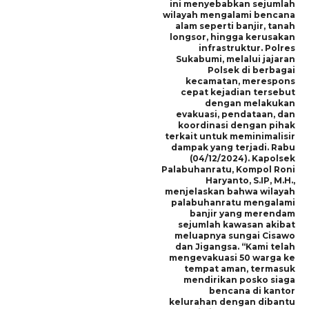
ini menyebabkan sejumlah
wilayah mengalami bencana
alam seperti banjir, tanah
longsor, hingga kerusakan
infrastruktur. Polres
Sukabumi, melalui jajaran
Polsek di berbagai
kecamatan, merespons
cepat kejadian tersebut
dengan melakukan
evakuasi, pendataan, dan
koordinasi dengan pihak
terkait untuk meminimalisir
dampak yang terjadi. Rabu
(04/12/2024). Kapolsek
Palabuhanratu, Kompol Roni
Haryanto, S.IP, M.H.,
menjelaskan bahwa wilayah
palabuhanratu mengalami
banjir yang merendam
sejumlah kawasan akibat
meluapnya sungai Cisawo
dan Jigangsa. “Kami telah
mengevakuasi 50 warga ke
tempat aman, termasuk
mendirikan posko siaga
bencana di kantor
kelurahan dengan dibantu