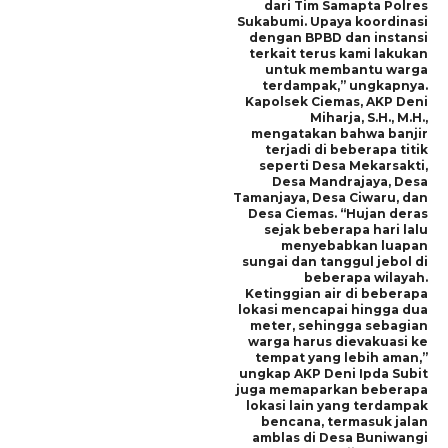
dari Tim Samapta Polres
Sukabumi. Upaya koordinasi
dengan BPBD dan instansi
terkait terus kami lakukan
untuk membantu warga
terdampak,” ungkapnya.
Kapolsek Ciemas, AKP Deni
Miharja, S.H., M.H.,
mengatakan bahwa banjir
terjadi di beberapa titik
seperti Desa Mekarsakti,
Desa Mandrajaya, Desa
Tamanjaya, Desa Ciwaru, dan
Desa Ciemas. “Hujan deras
sejak beberapa hari lalu
menyebabkan luapan
sungai dan tanggul jebol di
beberapa wilayah.
Ketinggian air di beberapa
lokasi mencapai hingga dua
meter, sehingga sebagian
warga harus dievakuasi ke
tempat yang lebih aman,”
ungkap AKP Deni Ipda Subit
juga memaparkan beberapa
lokasi lain yang terdampak
bencana, termasuk jalan
amblas di Desa Buniwangi